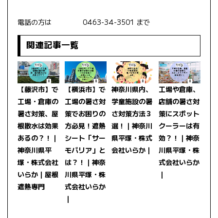
電話の方は
0463-34-3501
まで
関連記事一覧
【藤沢市】で
【横浜市】で
神奈川県内、
工場や倉庫、
工場・倉庫の
工場の暑さ対
学童施設の暑
店舗の暑さ対
暑さ対策、屋
策でお困りの
さ対策方法３
策にスポット
根散水は効果
方必見！遮熱
選！｜神奈川
クーラーは有
あるの？！｜
シート「サー
県平塚・株式
効？！｜神奈
神奈川県平
モバリア」と
会社いらか｜
川県平塚・株
塚・株式会社
は？！｜神奈
式会社いらか
いらか｜屋根
川県平塚・株
｜
遮熱専門
式会社いらか
｜