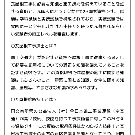
瓦屋根工事に必要な知識と施工技術を備えていることを証
する資格で、瓦職人にとって欠かせない国家資格です。 試
験は学科試験と実技試験で構成されており、実技試験では
実際に一文字軒瓦または万十軒瓦を使った瓦葺き作業を行
い受験者の施工レベルを審査します。
〇瓦屋根工事技士とは？
国土交通大臣が認定する資格で屋根工事に従事する者とし
て必要な瓦屋根についての適正な知識を備えていることを
証する資格です。 この資格取得では屋根の施工に関する知
識はもちろんのこと、建築に関わる知識、安全に関する知
識、法規等、さまざまな知識が求められます。
〇瓦屋根診断技士とは？
国交省所管の公益法人（社）全日本瓦工事業連盟（全瓦
連）が高い技術、技能を持つ工事技術者に対してのみ与え
る資格です。 この資格の取得条件はかわらぶき技能士と瓦
屋根工事技士の両方の資格を備えた者となっており、国内