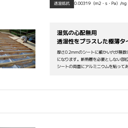
透湿抵抗
0.00319（m2・s・Pa）/ng
湿気の心配無用
透湿性をプラスした極薄タ
厚さ0.2mmのシートに細かい穴が無
になります。断熱層を必要としない部
シートの両面にアルミニウムを貼って