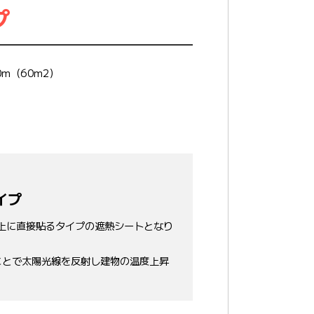
プ
0m（60m2）
イプ
根上に直接貼るタイプの遮熱シートとなり
ことで太陽光線を反射し建物の温度上昇