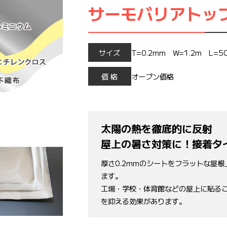
サーモバリアトッ
サイズ
T=0.2mm W=1.2m L=5
価 格
オープン価格
太陽の熱を徹底的に反射
屋上の暑さ対策に！接着タ
厚さ0.2mmのシートをフラットな屋
ます。
工場・学校・体育館などの屋上に貼る
を抑える効果があります。